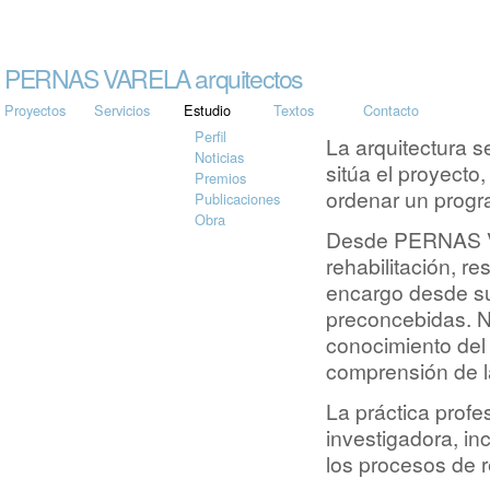
PERNAS VARELA arquitectos
Proyectos
Servicios
Estudio
Textos
Contacto
Perfil
La arquitectura s
Noticias
sitúa el proyecto
Premios
ordenar un progra
Publicaciones
Obra
Desde PERNAS VAR
rehabilitación, r
encargo desde su
preconcebidas. No
conocimiento del 
comprensión de l
La práctica profe
investigadora, in
los procesos de r